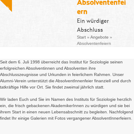
Absolventenfei
Fa
Skip
info@alumni-soziologie.de
Show
to
ern
notice
content
Ein würdiger
Abschluss
Start
»
Angebote
»
Absolventenfeiern
Seit dem 6. Juli 1998 überreicht das Institut für Soziologie seinen
erfolgreichen Absolventinnen und Absolventen ihre
Abschlusszeugnisse und Urkunden in feierlichem Rahmen. Unser
Alumni-Verein unterstützt die AbsolventInnenfeier finanziell und durch
tatkräftige Hilfe vor Ort. Sie findet zweimal jährlich statt.
Wir laden Euch und Sie im Namen des Instituts für Soziologie herzlich
ein, die frisch gebackenen AkademikerInnen zu würdigen und sie bei
ihrem Start in einen neuen Lebensabschnitt zu begleiten. Nachfolgend
findet Ihr einige Galerien mit Fotos vergangener AbsolventInnerfeiern.