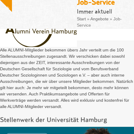
Job-Service
Fa
Skip
info@alumni-soziologie.de
Show
to
Immer aktuell
notice
content
Start
»
Angebote
»
Job-
Service
Alle ALUMNI-Mitglieder bekommen übers Jahr verteilt um die 100
Stellenausschreibungen zugesandt. Wir verschicken dabei sowohl
diejenigen aus der ZEIT, interessante Ausschreibungen von der
Deutschen Gesellschaft für Soziologie und vom Berufsverband
Deutscher Soziologinnen und Soziologen e.V. – aber auch interne
Ausschreibungen, die wir über unsere Mitglieder bekommen. Natürlich
gilt hier auch: Je mehr wir mitgeteilt bekommen, desto mehr können
wir versenden. Auch Praktikumsangebote und Offerten für
Werkverträge werden versandt. Alles wird exklusiv und kostenfrei für
alle ALUMNI-Mitglieder versandt.
Stellenwerk der Universität Hamburg