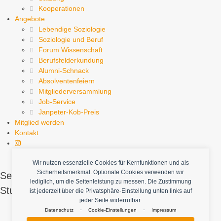
Kooperationen
Angebote
Lebendige Soziologie
Soziologie und Beruf
Forum Wissenschaft
Berufsfelderkundung
Alumni-Schnack
Absolventenfeiern
Mitgliederversammlung
Job-Service
Janpeter-Kob-Preis
Mitglied werden
Kontakt
Wir nutzen essenzielle Cookies für Kernfunktionen und als
Sicherheitsmerkmal. Optionale Cookies verwenden wir
Sei dabei, Dein Interesse an Soziologie mit
lediglich, um die Seitenleistung zu messen. Die Zustimmung
Studierenden und Ehemaligen zu teilen.
ist jederzeit über die Privatsphäre-Einstellung unten links auf
jeder Seite widerrufbar.
-
-
Datenschutz
Cookie-Einstellungen
Impressum
Mitglied werden