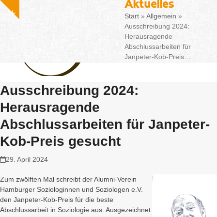
Aktuelles
Fa
Skip
info@alumni-soziologie.de
Show
to
Start
»
Allgemein
»
notice
content
Ausschreibung 2024:
Herausragende
Abschlussarbeiten für
Janpeter-Kob-Preis…
Ausschreibung 2024:
Herausragende
Abschlussarbeiten für Janpeter-
Kob-Preis gesucht
29. April 2024
Zum zwölften Mal schreibt der Alumni-Verein
Hamburger Soziologinnen und Soziologen e.V.
den Janpeter-Kob-Preis für die beste
Abschlussarbeit in Soziologie aus. Ausgezeichnet