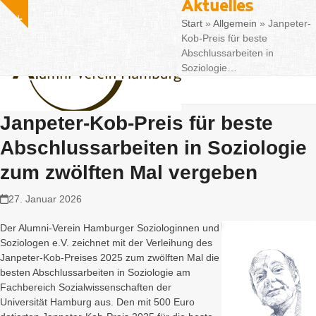
Aktuelles
Fa
Skip
info@alumni-soziologie.de
Show
to
Start
»
Allgemein
»
Janpeter-
notice
content
Kob-Preis für beste
Abschlussarbeiten in
Soziologie…
Janpeter-Kob-Preis für beste
Abschlussarbeiten in Soziologie
zum zwölften Mal vergeben
27. Januar 2026
Der Alumni-Verein Hamburger Soziologinnen und
Soziologen e.V. zeichnet mit der Verleihung des
Janpeter-Kob-Preises 2025 zum zwölften Mal die
besten Abschlussarbeiten in Soziologie am
Fachbereich Sozialwissenschaften der
Universität Hamburg aus. Den mit 500 Euro