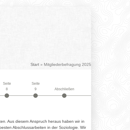
Facebook
RSS
Start
»
Mitgliederbefragung 2025
Seite
Seite
8
9
Abschließen
lten. Aus diesem Anspruch heraus haben wir in
besten Abschlussarbeiten in der Soziologie. Wir