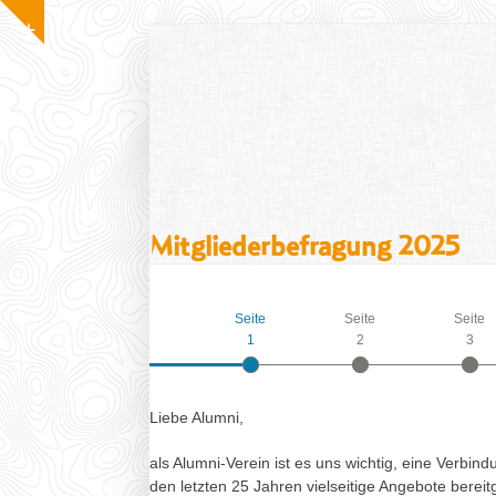
Skip
Show
to
notice
content
info@alumni-soziologie.de
Home
Aktuelles
Der Verein
Angebote
M
Mitgliederbefragung 2025
Seite
Seite
Seite
1
2
3
Liebe Alumni,
als Alumni-Verein ist es uns wichtig, eine Verb
den letzten 25 Jahren vielseitige Angebote bereit