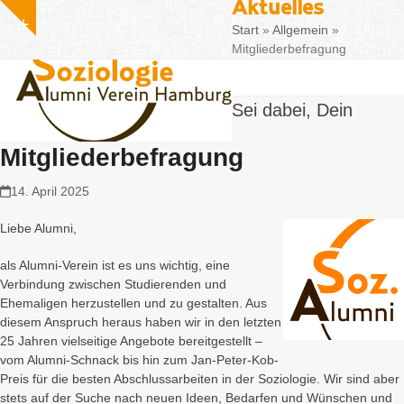
Aktuelles
Fa
Skip
info@alumni-soziologie.de
Show
to
Start
»
Allgemein
»
notice
content
Mitgliederbefragung
Sei dabei, Dein
Mitgliederbefragung
14. April 2025
Liebe Alumni,
als Alumni-Verein ist es uns wichtig, eine
Verbindung zwischen Studierenden und
Ehemaligen herzustellen und zu gestalten. Aus
diesem Anspruch heraus haben wir in den letzten
25 Jahren vielseitige Angebote bereitgestellt –
vom Alumni-Schnack bis hin zum Jan-Peter-Kob-
Preis für die besten Abschlussarbeiten in der Soziologie. Wir sind aber
stets auf der Suche nach neuen Ideen, Bedarfen und Wünschen und