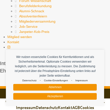
Forum Wissenschaft
Berufsfelderkundung
Alumni-Schnack
Absolventenfeiern
Mitgliederversammlung
Job-Service
Janpeter-Kob-Preis
Mitglied werden
Kontakt
Wir nutzen essenzielle Cookies für Kernfunktionen und als
Sicherheitsmerkmal. Optionale Cookies verwenden wir
Interesse an Soziologie mit Studierenden und
lediglich, um die Seitenleistung zu messen. Die Zustimmung
Ehemaligen zu teilen.
ist jederzeit über die Privatsphäre-Einstellung unten links auf
jeder Seite widerrufbar.
-
-
Datenschutz
Cookie-Einstellungen
Impressum
Mitglied werden
Ablehnen
Akzeptieren
© 2026 - Alumni-Verein Hamburger Soziolog:innen e.V.
Impressum
Datenschutz
Kontakt
AGB
Cookies